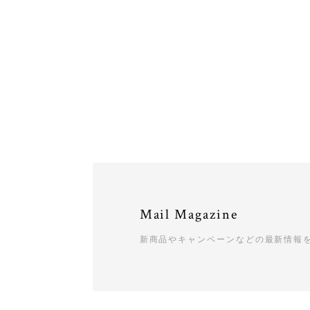
Mail Magazine
新商品やキャンペーンなどの最新情報