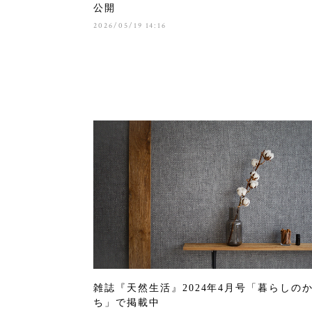
公開
2026/05/19 14:16
雑誌『天然生活』2024年4月号「暮らしの
ち」で掲載中