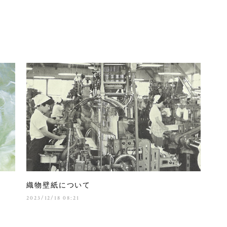
織物壁紙について
2023/12/18 08:21