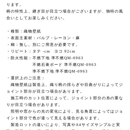
ります。
柄の特性上、継ぎ目が目立つ場合がございますが、独特の風
合いとしてお楽しみください。
・種類：織物壁紙
・表面主素材：パルプ・レーヨン・麻
・糊：無し。別にご用意が必要です。
・リピート：タテ -cm ヨコ 92cm
・防火性能：不燃下地 準不燃QM-0963
不燃石膏ボード 準不燃QM-0963
準不燃下地 準不燃QM-0963
・選択上のご注意：
織物壁紙は製造上、織り柄の揺らぎや目曲がりによってジ
ョイント部分が目立つ場合があります。
施工時のカット位置によって、ジョイント部分の糸の重な
りが目立つ場合があります。
照明や窓からの光の変化により、見る角度によってはジョ
イント部分で色が違って見える場合があります。
製造ロットの違いにより、写真やA4サイズサンプルと実