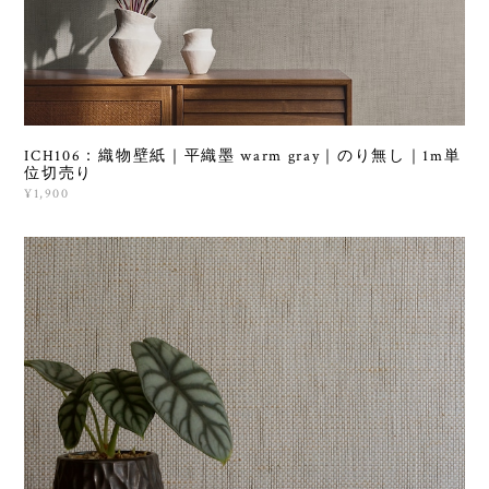
ICH106：織物壁紙｜平織墨 warm gray｜のり無し｜1m単
位切売り
¥1,900