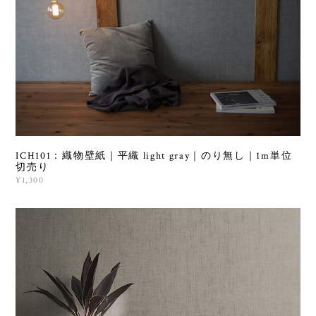
ICH101：織物壁紙｜平織 light gray｜のり無し｜1m単位
切売り
¥1,300