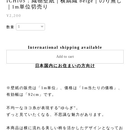
ICH105：織物壁紙｜横縞織 beige｜のり無し
｜1m単位切売り
¥2,200
数量
International shipping available
Add to cart
日本国内にお住まいの方向け
※壁紙の販売は「1m単位」、価格は「1m当たりの価格」、
有効幅は「92cm」です。
不均一なヨコ糸が表現する”ゆらぎ”。
ずっと見ていたくなる、不思議な魅力があります。
本商品は横に流れる美しい柄を活かしたデザインとなってお